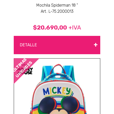
Mochila Spiderman 18 "
Art.: L-75.2000013
$20.690,00
+IVA
+
DETALLE
ÚLTIMAS
UNIDADES