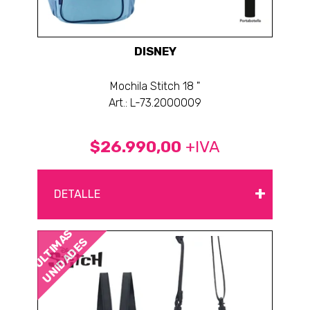
DISNEY
Mochila Stitch 18 "
Art.: L-73.2000009
$26.990,00
+IVA
+
DETALLE
ÚLTIMAS
UNIDADES