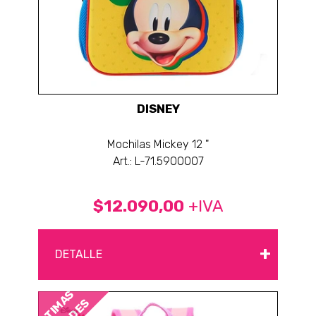
DISNEY
Mochilas Mickey 12 "
Art.: L-71.5900007
$12.090,00
+IVA
+
DETALLE
ÚLTIMAS