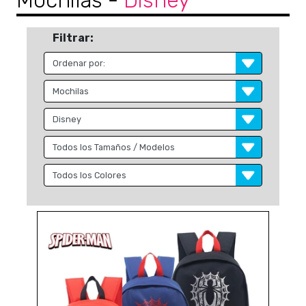
Mochilas
-
Disney
Filtrar: