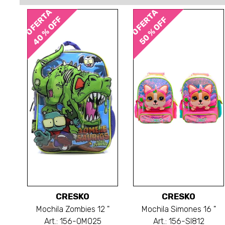
OFERTA
OFERTA
40 % OFF
50 % OFF
CRESKO
CRESKO
Mochila Zombies 12 "
Mochila Simones 16 "
Art.: 156-OM025
Art.: 156-SI812