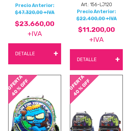
Art.: 156-LJ120
Precio Anterior:
Precio Anterior:
$47.320,00 +IVA
$22.400,00 +IVA
$23.660,00
$11.200,00
+IVA
+IVA
+
DETALLE
+
DETALLE
OFERTA
OFERTA
40 % OFF
40 % OFF