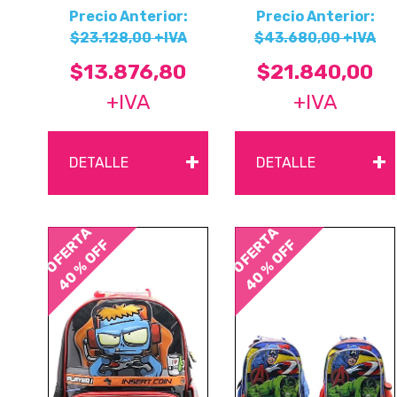
Precio Anterior:
Precio Anterior:
$23.128,00 +IVA
$43.680,00 +IVA
$13.876,80
$21.840,00
+IVA
+IVA
+
+
DETALLE
DETALLE
OFERTA
OFERTA
40 % OFF
40 % OFF