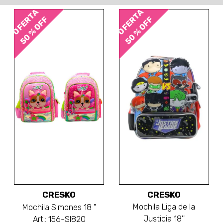
OFERTA
OFERTA
50 % OFF
50 % OFF
CRESKO
CRESKO
Mochila Liga de la
Mochila Simones 18 "
Justicia 18''
Art.: 156-SI820