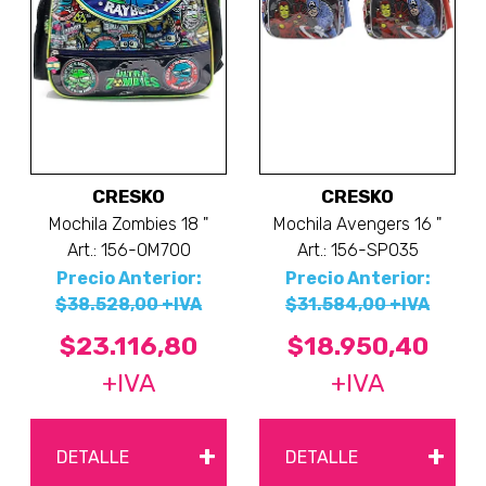
CRESKO
CRESKO
Mochila Zombies 18 "
Mochila Avengers 16 "
Art.: 156-OM700
Art.: 156-SP035
Precio Anterior:
Precio Anterior:
$38.528,00 +IVA
$31.584,00 +IVA
$23.116,80
$18.950,40
+IVA
+IVA
+
+
DETALLE
DETALLE