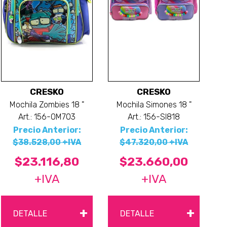
CRESKO
CRESKO
Mochila Zombies 18 "
Mochila Simones 18 "
Art.: 156-OM703
Art.: 156-SI818
Precio Anterior:
Precio Anterior:
$38.528,00 +IVA
$47.320,00 +IVA
$23.116,80
$23.660,00
+IVA
+IVA
+
+
DETALLE
DETALLE