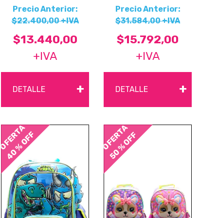
Precio Anterior:
Precio Anterior:
$22.400,00 +IVA
$31.584,00 +IVA
$13.440,00
$15.792,00
+IVA
+IVA
+
+
DETALLE
DETALLE
OFERTA
OFERTA
40 % OFF
50 % OFF