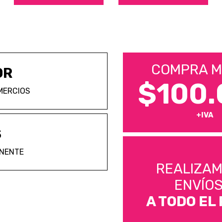
COMPRA M
OR
$100.
MERCIOS
+IVA
S
ANENTE
REALIZA
ENVÍO
A TODO EL 