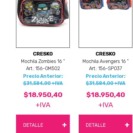
CRESKO
CRESKO
Mochila Zombies 16 "
Mochila Avengers 16 "
Art.: 156-OM502
Art.: 156-SP037
Precio Anterior:
Precio Anterior:
$31.584,00 +IVA
$31.584,00 +IVA
$18.950,40
$18.950,40
+IVA
+IVA
+
+
DETALLE
DETALLE