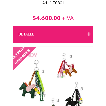
Art.: 1-30801
$4.600,00
+IVA
+
DETALLE
ÚLTIMAS
UNIDADES