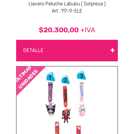
Llavero Peluche Labubu ( Sorpresa )
Art.: 117-9-ELE
$20.300,00
+IVA
+
DETALLE
ÚLTIMAS
UNIDADES