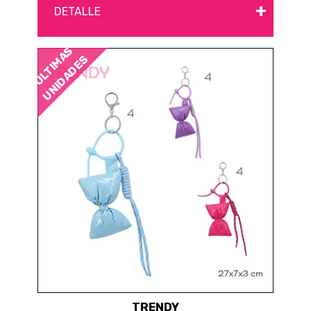
+
DETALLE
ÚLTIMAS
UNIDADES
TRENDY