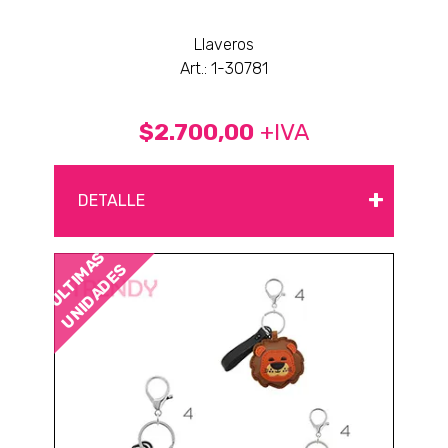
Llaveros
Art.: 1-30781
$2.700,00
+IVA
+
DETALLE
ÚLTIMAS
UNIDADES