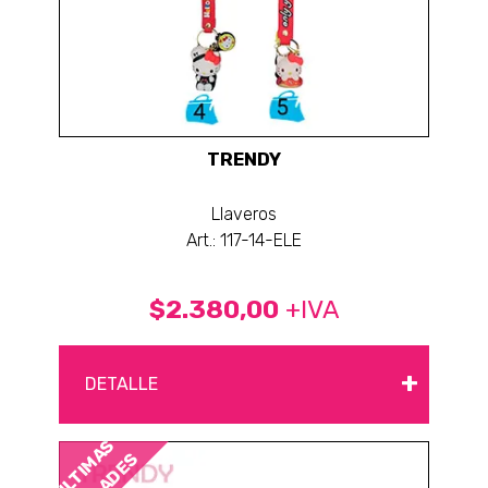
TRENDY
Llaveros
Art.: 117-14-ELE
$2.380,00
+IVA
+
DETALLE
ÚLTIMAS