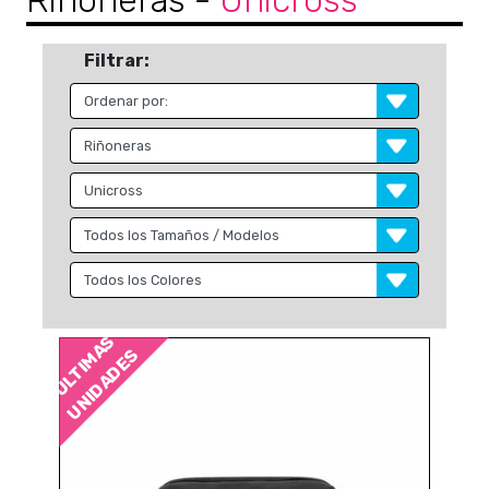
Riñoneras
-
Unicross
Filtrar:
ÚLTIMAS
UNIDADES