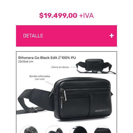
$19.499,00
+IVA
+
DETALLE