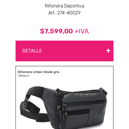
Riñonera Deportiva
Art.: 274-40029
$7.599,00
+IVA
+
DETALLE