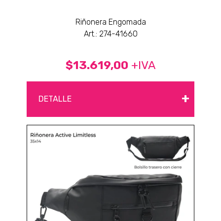
Riñonera Engomada
Art.: 274-41660
$13.619,00
+IVA
+
DETALLE