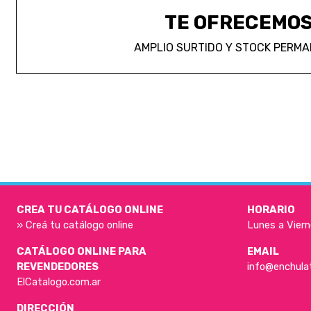
TE OFRECEMO
AMPLIO SURTIDO Y STOCK PERM
CREA TU CATÁLOGO ONLINE
HORARIO
» Creá tu catálogo online
Lunes a Viern
CATÁLOGO ONLINE PARA
EMAIL
REVENDEDORES
info@enchula
ElCatalogo.com.ar
DIRECCIÓN