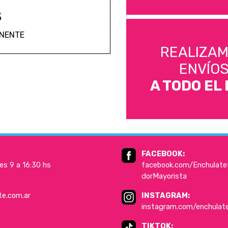
S
ANENTE
REALIZA
ENVÍO
A TODO EL 
FACEBOOK:
es 9 a 16:30 hs
facebook.com/EnchulateD
dorMayorista
te.com.ar
INSTAGRAM:
instagram.com/enchulat
TIKTOK: