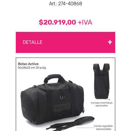
Art.: 274-40868
$20.919,00
+IVA
+
DETALLE