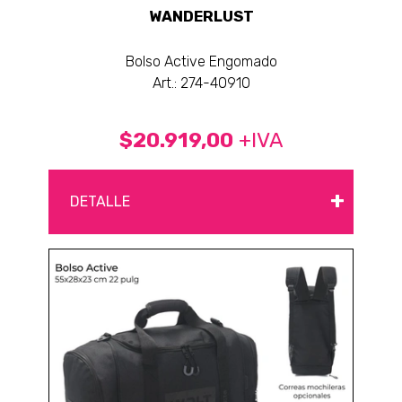
WANDERLUST
Bolso Active Engomado
Art.: 274-40910
$20.919,00
+IVA
+
DETALLE