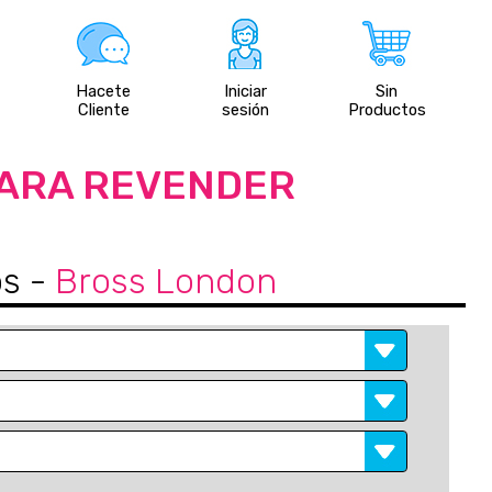
Hacete
Iniciar
Sin
Cliente
sesión
Productos
PARA REVENDER
os
-
Bross London