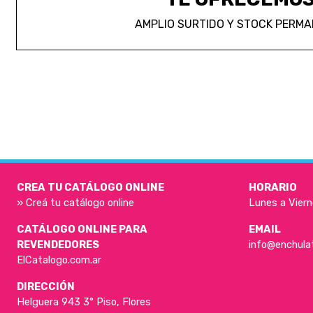
AMPLIO SURTIDO Y STOCK PERM
CREA TU CATÁLOGO ONLINE
HORARIO
» Creá tu catálogo online
Lunes a Viern
CATÁLOGO ONLINE PARA
EMAIL
REVENDEDORES
info@enchula
ElCatalogo.com.ar
DIRECCIÓN
Helguera 943 3° Piso, Flores