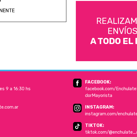
ANENTE
REALIZA
ENVÍO
A TODO EL 
FACEBOOK:
es 9 a 16:30 hs
facebook.com/EnchulateD
dorMayorista
te.com.ar
INSTAGRAM:
instagram.com/enchulat
TIKTOK:
tiktok.com/@enchulate_