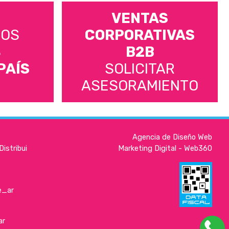
VENTAS
MOS
CORPORATIVAS
S
B2B
PAÍS
SOLICITAR
ASESORAMIENTO
Agencia de Diseño Web
istribui
Marketing Digital - Web360
e_ar
ar