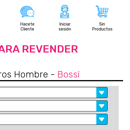
Hacete
Iniciar
Sin
Cliente
sesión
Productos
PARA REVENDER
teros Hombre
-
Bossi