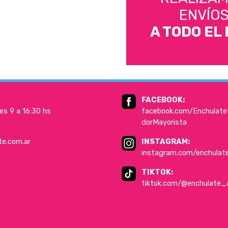
ENVÍO
A TODO EL 
FACEBOOK:
es 9 a 16:30 hs
facebook.com/EnchulateD
dorMayorista
te.com.ar
INSTAGRAM:
instagram.com/enchulat
TIKTOK:
tiktok.com/@enchulate_