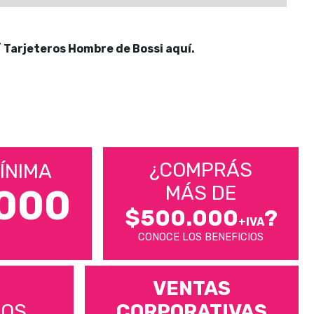
 Tarjeteros Hombre de Bossi aquí.
¿COMPRÁS
ÍNIMA
MÁS DE
000
$500.000
?
+IVA
CONOCE LOS BENEFICIOS
VENTAS
MOS
CORPORATIVAS