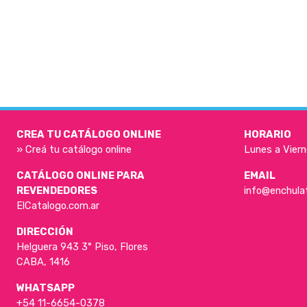
CREA TU CATÁLOGO ONLINE
HORARIO
» Creá tu catálogo online
Lunes a Viern
CATÁLOGO ONLINE PARA
EMAIL
REVENDEDORES
info@enchula
ElCatalogo.com.ar
DIRECCIÓN
Helguera 943 3° Piso, Flores
CABA, 1416
WHATSAPP
+54 11-6654-0378