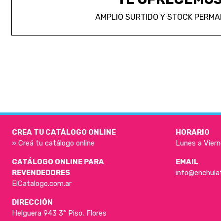
AMPLIO SURTIDO Y STOCK PERM
CREA TU CATÁLOGO ONLINE
HORARIO
» Creá tu catálogo online
Lunes a Viern
CATÁLOGO ONLINE PARA
EMAIL
REVENDEDORES
info@enchula
ElCatalogo.com.ar
DIRECCIÓN
Helguera 943 3° Piso, Flores