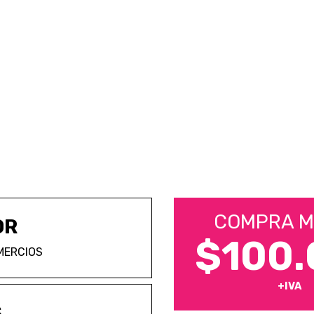
COMPRA M
OR
$100.
MERCIOS
+IVA
S