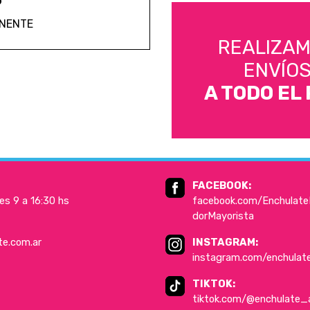
ANENTE
REALIZA
ENVÍO
A TODO EL 
FACEBOOK:
es 9 a 16:30 hs
facebook.com/EnchulateD
dorMayorista
te.com.ar
INSTAGRAM:
instagram.com/enchulat
TIKTOK:
tiktok.com/@enchulate_