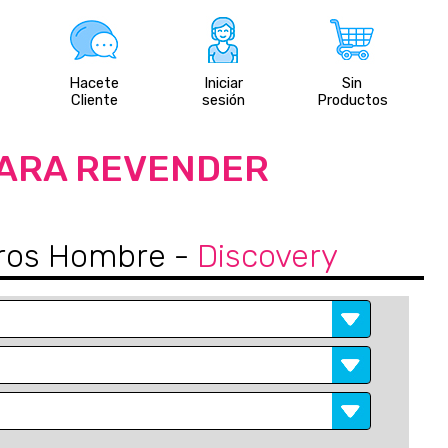
Hacete
Iniciar
Sin
Cliente
sesión
Productos
PARA REVENDER
teros Hombre
-
Discovery