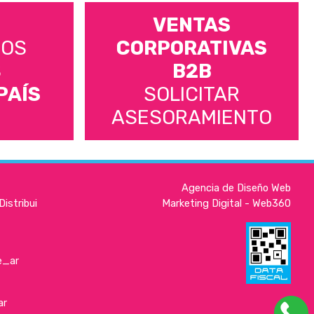
VENTAS
MOS
CORPORATIVAS
S
B2B
PAÍS
SOLICITAR
ASESORAMIENTO
Agencia de Diseño Web
istribui
Marketing Digital - Web360
e_ar
ar