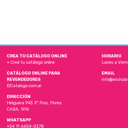
CREA TU CATÁLOGO ONLINE
HORARIO
» Creá tu catálogo online
Lunes a Viern
CATÁLOGO ONLINE PARA
EMAIL
REVENDEDORES
info@enchula
ElCatalogo.com.ar
DIRECCIÓN
Helguera 943 3° Piso, Flores
CABA, 1416
WHATSAPP
+54 11-6654-0378