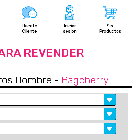
Hacete
Iniciar
Sin
Cliente
sesión
Productos
PARA REVENDER
teros Hombre
-
Bagcherry