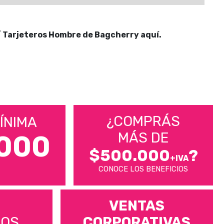
/ Tarjeteros Hombre de Bagcherry aquí.
¿COMPRÁS
ÍNIMA
MÁS DE
000
$500.000
?
+IVA
CONOCE LOS BENEFICIOS
VENTAS
MOS
CORPORATIVAS