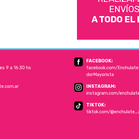
ENVÍO
A TODO EL 
FACEBOOK:
es 9 a 16:30 hs
facebook.com/EnchulateD
dorMayorista
te.com.ar
INSTAGRAM:
instagram.com/enchulat
TIKTOK:
tiktok.com/@enchulate_