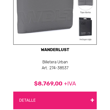
WANDERLUST
Billetera Urban
Art.: 274-38537
$8.769,00
+IVA
+
DETALLE