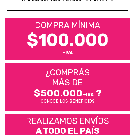
COMPRA MÍNIMA
$100.000
+IVA
¿COMPRÁS
MÁS DE
$500.000
?
+IVA
CONOCE LOS BENEFICIOS
REALIZAMOS ENVÍOS
A TODO EL PAÍS