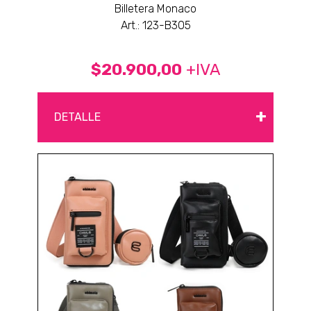
Billetera Monaco
Art.: 123-B305
$20.900,00
+IVA
+
DETALLE