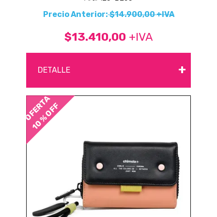
Precio Anterior:
$14.900,00 +IVA
$13.410,00
+IVA
+
DETALLE
OFERTA
10 % OFF