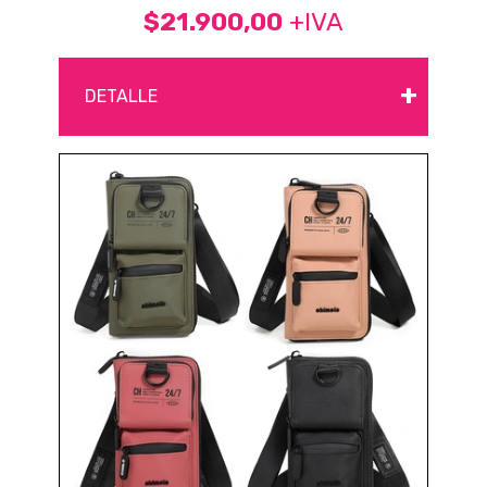
$21.900,00
+IVA
+
DETALLE