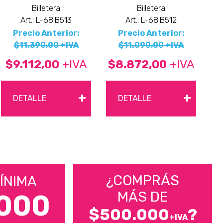
Billetera
Billetera
Art.: L-68.B513
Art.: L-68.B512
Precio Anterior:
Precio Anterior:
$11.390,00 +IVA
$11.090,00 +IVA
$9.112,00
+IVA
$8.872,00
+IVA
+
+
DETALLE
DETALLE
¿COMPRÁS
ÍNIMA
MÁS DE
000
$500.000
?
+IVA