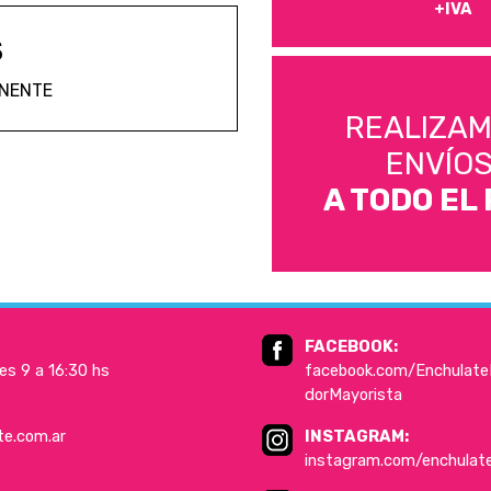
+IVA
S
ANENTE
REALIZA
ENVÍO
A TODO EL 
FACEBOOK:
es 9 a 16:30 hs
facebook.com/EnchulateD
dorMayorista
te.com.ar
INSTAGRAM:
instagram.com/enchulat