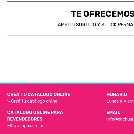
TE OFRECEMO
AMPLIO SURTIDO Y STOCK PERM
CREA TU CATÁLOGO ONLINE
HORARIO
» Creá tu catálogo online
Lunes a Viern
CATÁLOGO ONLINE PARA
EMAIL
REVENDEDORES
info@enchula
ElCatalogo.com.ar