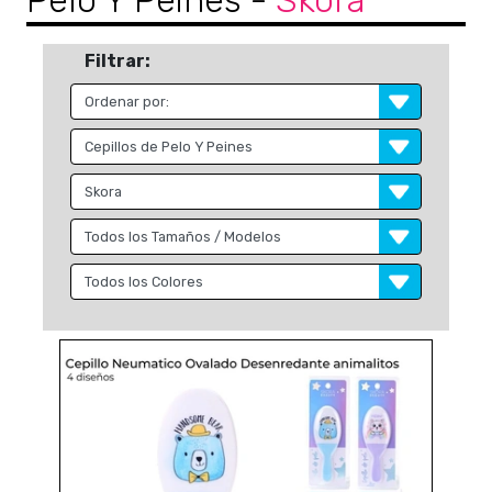
Pelo Y Peines
-
Skora
Filtrar: