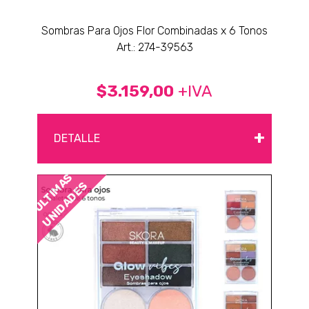
Sombras Para Ojos Flor Combinadas x 6 Tonos
Art.: 274-39563
$3.159,00
+IVA
+
DETALLE
ÚLTIMAS
UNIDADES