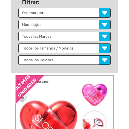
Filtrar:
ÚLTIMAS
UNIDADES