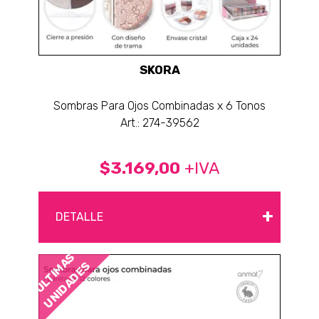
SKORA
Sombras Para Ojos Combinadas x 6 Tonos
Art.: 274-39562
$3.169,00
+IVA
+
DETALLE
ÚLTIMAS
UNIDADES