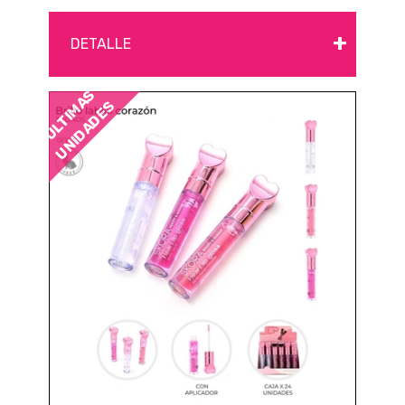
+
DETALLE
ÚLTIMAS
UNIDADES