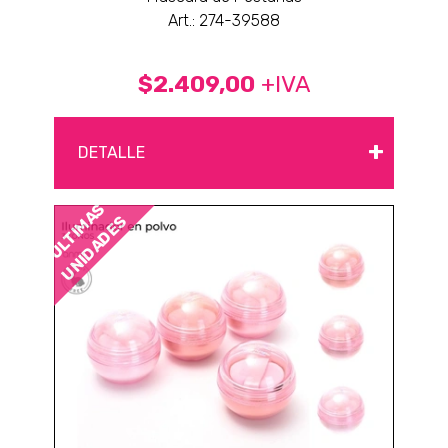
Art.: 274-39588
$2.409,00
+IVA
+
DETALLE
ÚLTIMAS
UNIDADES