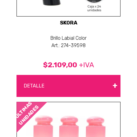
SKORA
Brillo Labial Color
Art.: 274-39598
$2.109,00
+IVA
+
DETALLE
ÚLTIMAS
UNIDADES