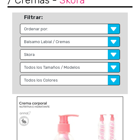
/ Cremas
-
Skora
Filtrar: