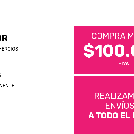
COMPRA M
OR
$100.
MERCIOS
+IVA
S
ANENTE
REALIZA
ENVÍO
A TODO EL 