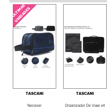
ÚLTIMAS
UNIDADES
TASCANI
TASCANI
Neceser
Organizador De Viaje x4