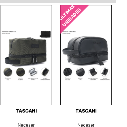
ÚLTIMAS
UNIDADES
TASCANI
TASCANI
Neceser
Neceser