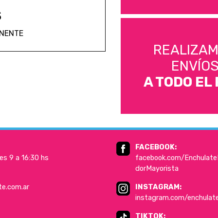
S
ANENTE
REALIZA
ENVÍO
A TODO EL 
FACEBOOK:
es 9 a 16:30 hs
facebook.com/EnchulateD
dorMayorista
te.com.ar
INSTAGRAM:
instagram.com/enchulat
TIKTOK: