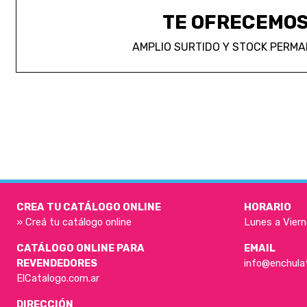
TE OFRECEMO
AMPLIO SURTIDO Y STOCK PERM
CREA TU CATÁLOGO ONLINE
HORARIO
» Creá tu catálogo online
Lunes a Viern
CATÁLOGO ONLINE PARA
EMAIL
REVENDEDORES
info@enchula
ElCatalogo.com.ar
DIRECCIÓN