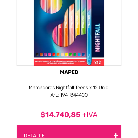
MAPED
Marcadores Nightfall Teens x 12 Unid.
Art.: 194-844400
$14.740,85
+IVA
+
DETALLE