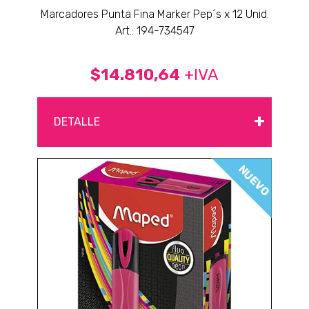
Marcadores Punta Fina Marker Pep´s x 12 Unid.
Art.: 194-734547
$14.810,64
+IVA
+
DETALLE
NUEVO