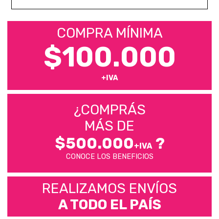
COMPRA MÍNIMA
$100.000
+IVA
¿COMPRÁS
MÁS DE
$500.000
?
+IVA
CONOCE LOS BENEFICIOS
REALIZAMOS ENVÍOS
A TODO EL PAÍS