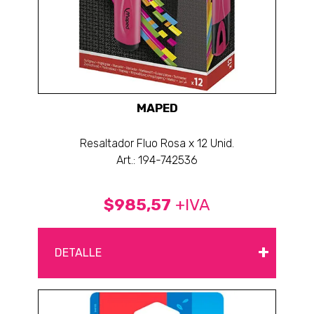
MAPED
Resaltador Fluo Rosa x 12 Unid.
Art.: 194-742536
$985,57
+IVA
+
DETALLE