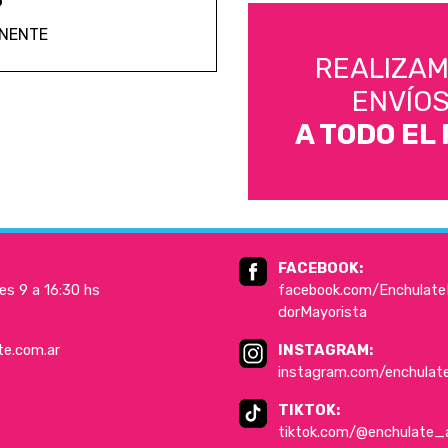
ANENTE
REALIZA
ENVÍO
A TODO EL 
FACEBOOK:
es 9 a 16:30 hs
facebook.com/EnchulateD
dorMayorista
te.com.ar
INSTAGRAM:
instagram.com/enchulat
TIKTOK:
tiktok.com/@enchulate_