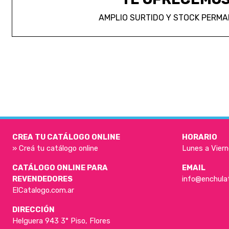
AMPLIO SURTIDO Y STOCK PERM
CREA TU CATÁLOGO ONLINE
HORARIO
» Creá tu catálogo online
Lunes a Viern
CATÁLOGO ONLINE PARA
EMAIL
REVENDEDORES
info@enchula
ElCatalogo.com.ar
DIRECCIÓN
Helguera 943 3° Piso, Flores