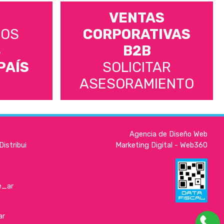
VENTAS
MOS
CORPORATIVAS
S
B2B
PAÍS
SOLICITAR
ASESORAMIENTO
Agencia de Diseño Web
istribui
Marketing Digital - Web360
e_ar
ar