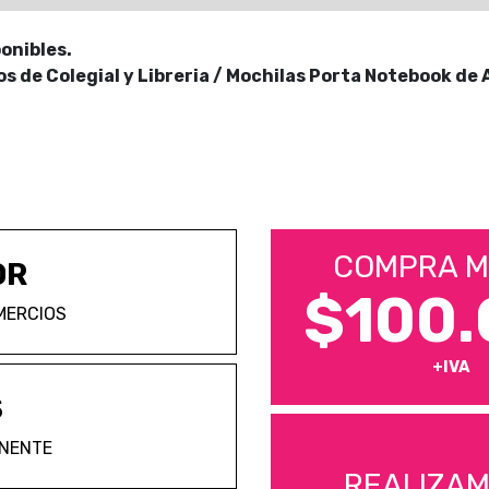
onibles.
 de Colegial y Libreria / Mochilas Porta Notebook de 
COMPRA M
OR
$100.
MERCIOS
+IVA
S
ANENTE
REALIZA