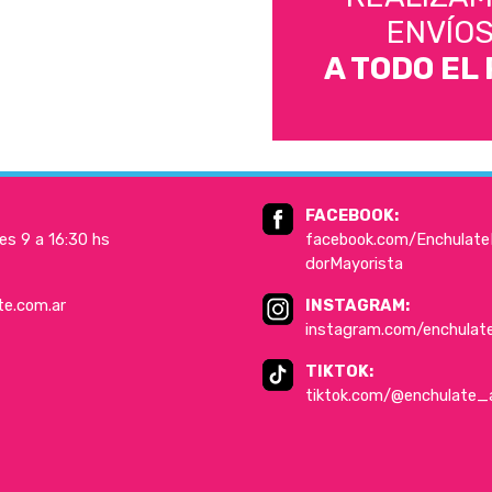
ENVÍO
A TODO EL 
FACEBOOK:
es 9 a 16:30 hs
facebook.com/EnchulateD
dorMayorista
te.com.ar
INSTAGRAM:
instagram.com/enchulat
TIKTOK:
tiktok.com/@enchulate_