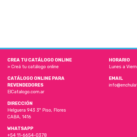
CREA TU CATÁLOGO ONLINE
HORARIO
» Creá tu catálogo online
Lunes a Viern
CATÁLOGO ONLINE PARA
EMAIL
REVENDEDORES
info@enchula
ElCatalogo.com.ar
DIRECCIÓN
Helguera 943 3° Piso, Flores
CABA, 1416
WHATSAPP
+54 11-6654-0378