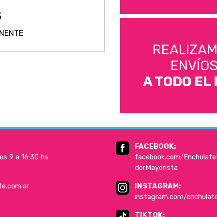
S
ANENTE
REALIZA
ENVÍO
A TODO EL 
FACEBOOK:
es 9 a 16:30 hs
facebook.com/EnchulateD
dorMayorista
te.com.ar
INSTAGRAM:
instagram.com/enchulat
TIKTOK: