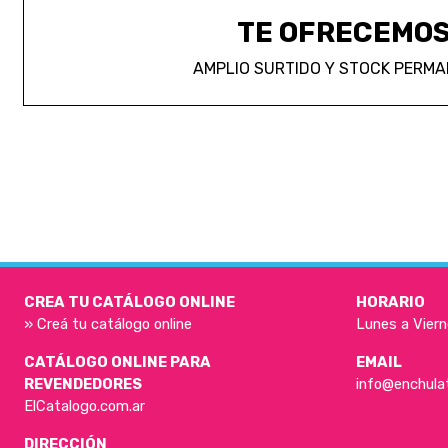
TE OFRECEMO
AMPLIO SURTIDO Y STOCK PERM
CREA TU CATÁLOGO ONLINE
HORARIO
» Creá tu catálogo online
Lunes a Viern
CATÁLOGO ONLINE PARA
EMAIL
REVENDEDORES
info@enchula
ElCatalogo.com.ar
DIRECCIÓN