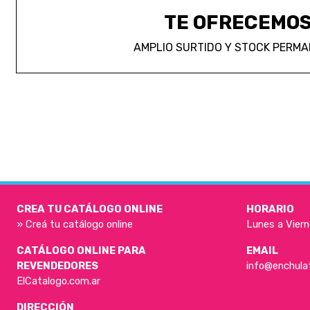
TE OFRECEMO
AMPLIO SURTIDO Y STOCK PERM
CREA TU CATÁLOGO ONLINE
HORARIO
» Creá tu catálogo online
Lunes a Viern
CATÁLOGO ONLINE PARA
EMAIL
REVENDEDORES
info@enchula
ElCatalogo.com.ar
DIRECCIÓN