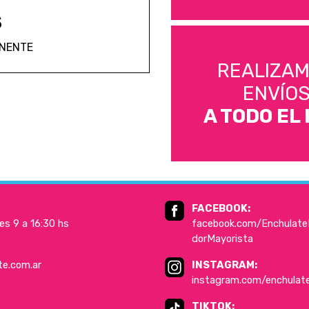
S
ANENTE
REALIZA
ENVÍO
A TODO EL 
FACEBOOK:
es 9 a 16:30 hs
facebook.com/EnchulateD
dorMayorista
te.com.ar
INSTAGRAM:
instagram.com/enchulat
TIKTOK: