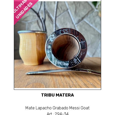
ÚLTIMAS
UNIDADES
TRIBU MATERA
Mate Lapacho Grabado Messi Goat
Art.: 294-34