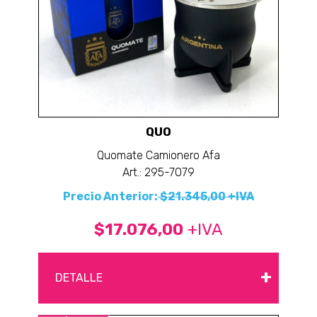
QUO
Quomate Camionero Afa
Art.: 295-7079
Precio Anterior:
$21.345,00 +IVA
$17.076,00
+IVA
+
DETALLE