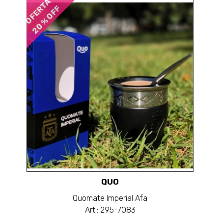
OFERTA
20 % OFF
QUO
Quomate Imperial Afa
Art.: 295-7083