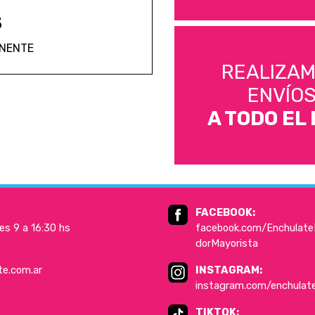
S
ANENTE
REALIZA
ENVÍO
A TODO EL 
FACEBOOK:
es 9 a 16:30 hs
facebook.com/EnchulateD
dorMayorista
te.com.ar
INSTAGRAM:
instagram.com/enchulat
TIKTOK: