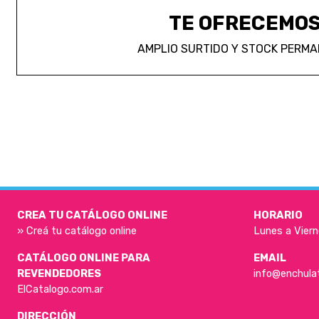
TE OFRECEMO
AMPLIO SURTIDO Y STOCK PERM
CREA TU CATÁLOGO ONLINE
HORARIO
» Creá tu catálogo online
Lunes a Viern
CATÁLOGO ONLINE PARA
EMAIL
REVENDEDORES
info@enchula
ElCatalogo.com.ar
DIRECCIÓN