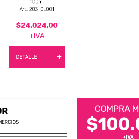
100ml
Art.: 283-0L001
$24.024,00
+IVA
+
DETALLE
COMPRA M
OR
$100.
MERCIOS
+IVA