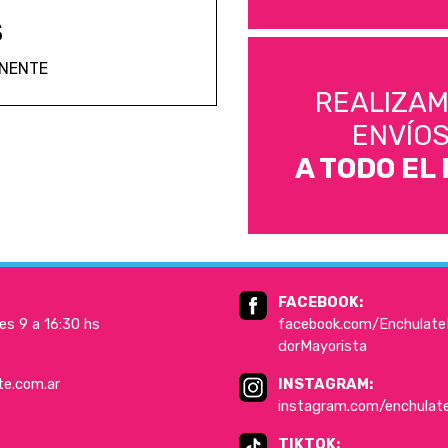
S
ANENTE
REALIZA
ENVÍO
A TODO EL 
FACEBOOK:
es 9 a 16:30 hs
facebook.com/EnchulateD
dorMayorista
te.com.ar
INSTAGRAM:
instagram.com/enchulat
TIKTOK: