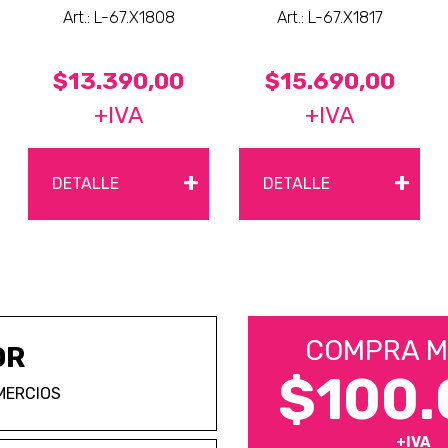
Art.: L-67.X1808
Art.: L-67.X1817
$13.390,00
$15.690,00
+IVA
+IVA
+
+
DETALLE
DETALLE
COMPRA M
OR
$100.
MERCIOS
+IVA