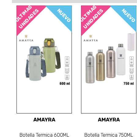
ÚLTIMAS
ÚLTIMAS
NUEVO
NUEVO
UNIDADES
UNIDADES
AMAYRA
AMAYRA
Botella Termica 600ML
Botella Termica 750ML