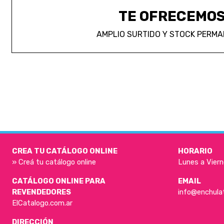
TE OFRECEMO
AMPLIO SURTIDO Y STOCK PERM
CREA TU CATÁLOGO ONLINE
HORARIO
» Creá tu catálogo online
Lunes a Viern
CATÁLOGO ONLINE PARA
EMAIL
REVENDEDORES
info@enchula
ElCatalogo.com.ar
DIRECCIÓN