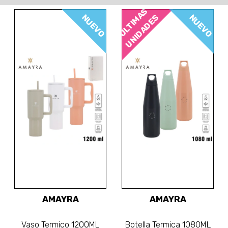
ÚLTIMAS
NUEVO
NUEVO
UNIDADES
AMAYRA
AMAYRA
Vaso Termico 1200ML
Botella Termica 1080ML