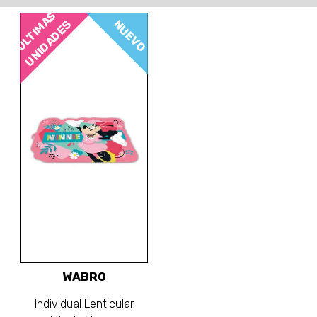
ÚLTIMAS
NUEVO
UNIDADES
WABRO
Individual Lenticular