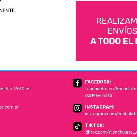
ANENTE
REALIZA
ENVÍO
A TODO EL 
FACEBOOK:
es 9 a 16:30 hs
facebook.com/EnchulateD
dorMayorista
te.com.ar
INSTAGRAM:
instagram.com/enchulat
TIKTOK:
tiktok.com/@enchulate_