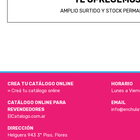
AMPLIO SURTIDO Y STOCK PERM
CREA TU CATÁLOGO ONLINE
HORARIO
» Creá tu catálogo online
Lunes a Viern
CATÁLOGO ONLINE PARA
EMAIL
REVENDEDORES
info@enchula
ElCatalogo.com.ar
DIRECCIÓN
Helguera 943 3° Piso, Flores