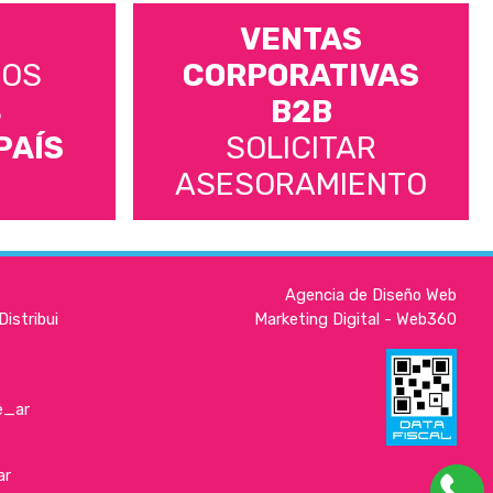
VENTAS
MOS
CORPORATIVAS
S
B2B
PAÍS
SOLICITAR
ASESORAMIENTO
Agencia de Diseño Web
istribui
Marketing Digital - Web360
e_ar
ar