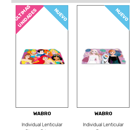
ÚLTIMAS
NUEVO
NUEVO
UNIDADES
WABRO
WABRO
Individual Lenticular
Individual Lenticular