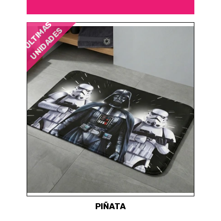
ÚLTIMAS
UNIDADES
PIÑATA