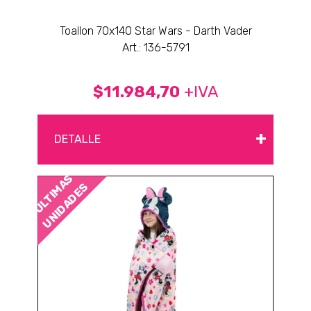
Toallon 70x140 Star Wars - Darth Vader
Art.: 136-5791
$11.984,70
+IVA
+
DETALLE
ÚLTIMAS
UNIDADES