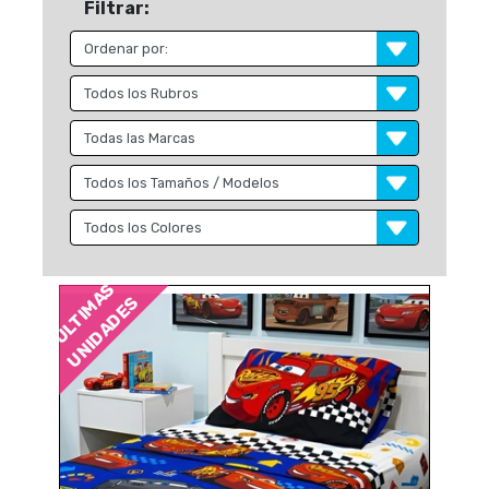
Filtrar:
ÚLTIMAS
UNIDADES