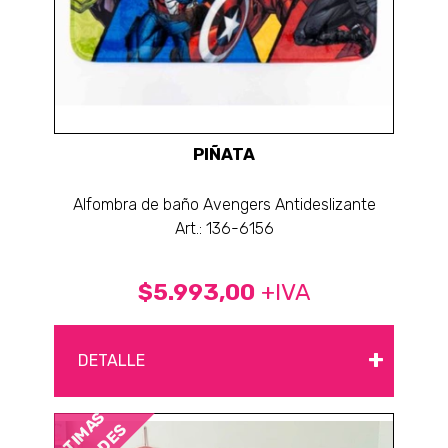
PIÑATA
Alfombra de baño Avengers Antideslizante
Art.: 136-6156
$5.993,00
+IVA
+
DETALLE
ÚLTIMAS