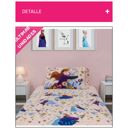
+
DETALLE
ÚLTIMAS
UNIDADES