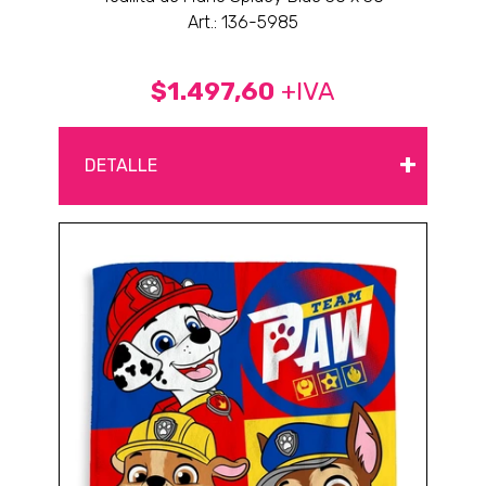
Art.: 136-5985
$1.497,60
+IVA
+
DETALLE