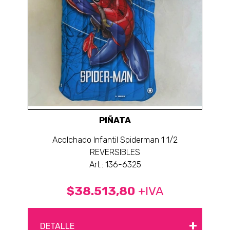
PIÑATA
Acolchado Infantil Spiderman 1 1/2
REVERSIBLES
Art.: 136-6325
$38.513,80
+IVA
+
DETALLE