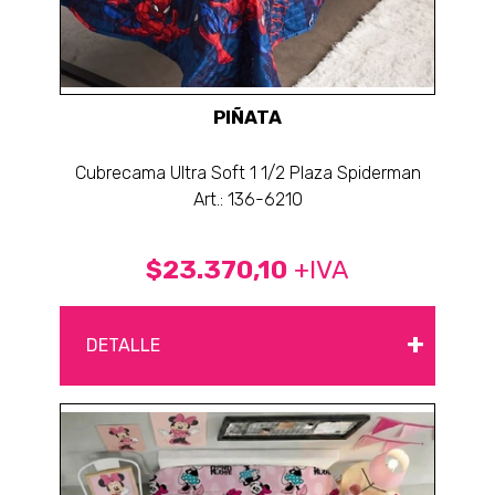
PIÑATA
Cubrecama Ultra Soft 1 1/2 Plaza Spiderman
Art.: 136-6210
$23.370,10
+IVA
+
DETALLE