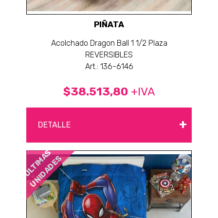
PIÑATA
Acolchado Dragon Ball 1 1/2 Plaza
REVERSIBLES
Art.: 136-6146
$38.513,80
+IVA
+
DETALLE
ÚLTIMAS
UNIDADES