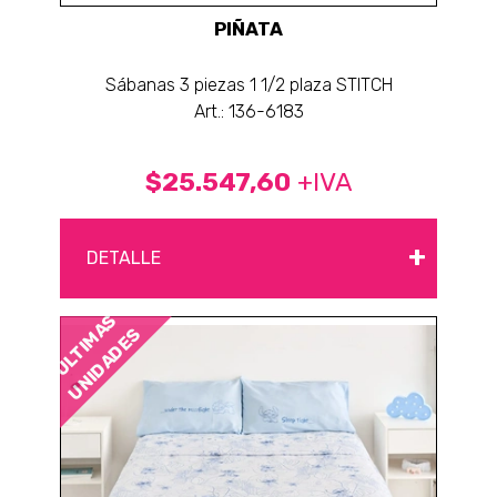
PIÑATA
Sábanas 3 piezas 1 1/2 plaza STITCH
Art.: 136-6183
$25.547,60
+IVA
+
DETALLE
ÚLTIMAS
UNIDADES