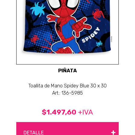
PIÑATA
Toallita de Mano Spidey Blue 30 x 30
Art.: 136-5985
$1.497,60
+IVA
+
DETALLE