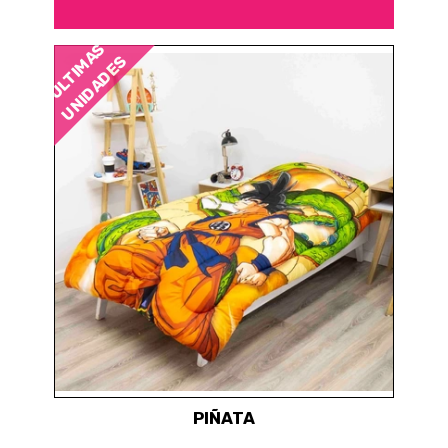
ÚLTIMAS
UNIDADES
PIÑATA