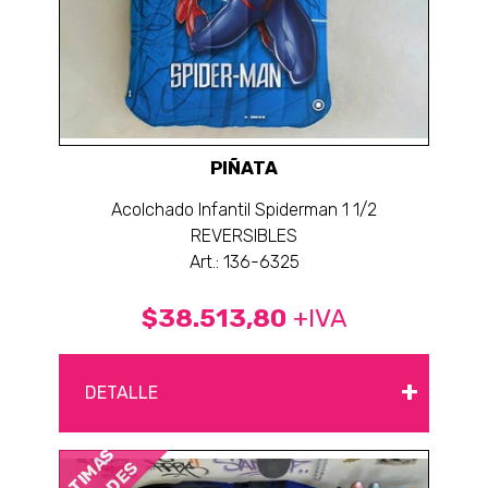
PIÑATA
Acolchado Infantil Spiderman 1 1/2
REVERSIBLES
Art.: 136-6325
$38.513,80
+IVA
+
DETALLE
ÚLTIMAS