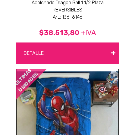
Acolchado Dragon Ball 1 1/2 Plaza
REVERSIBLES
Art.: 136-6146
$38.513,80
+IVA
+
DETALLE
ÚLTIMAS
UNIDADES