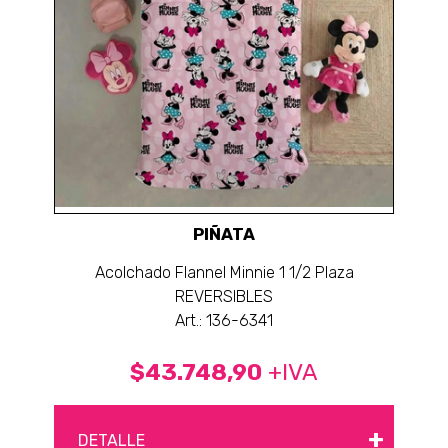
PIÑATA
Acolchado Flannel Minnie 1 1/2 Plaza
REVERSIBLES
Art.: 136-6341
$43.748,90
+IVA
+
DETALLE