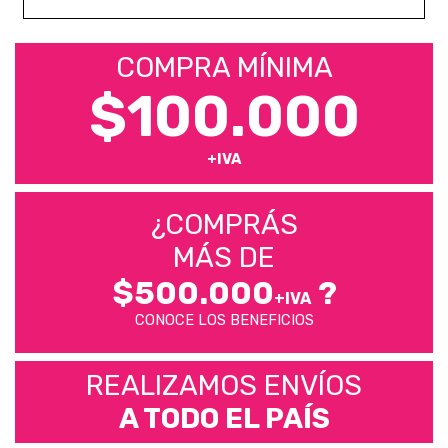
COMPRA MÍNIMA
$100.000
+IVA
¿COMPRÁS
MÁS DE
$500.000
?
+IVA
CONOCE LOS BENEFICIOS
REALIZAMOS ENVÍOS
A TODO EL PAÍS