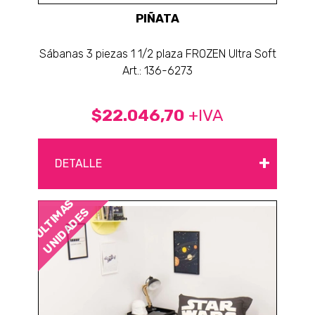
PIÑATA
Sábanas 3 piezas 1 1/2 plaza FROZEN Ultra Soft
Art.: 136-6273
$22.046,70
+IVA
+
DETALLE
ÚLTIMAS
UNIDADES