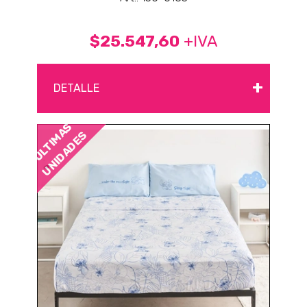
$25.547,60
+IVA
+
DETALLE
ÚLTIMAS
UNIDADES