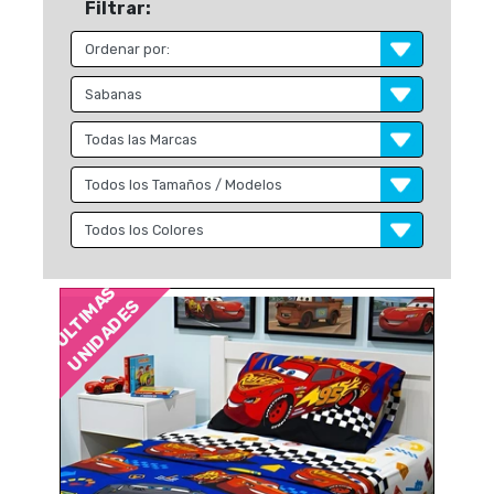
Filtrar:
ÚLTIMAS
UNIDADES