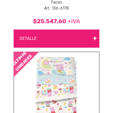
Faces
Art.: 136-6178
$25.547,60
+IVA
+
DETALLE
ÚLTIMAS
UNIDADES