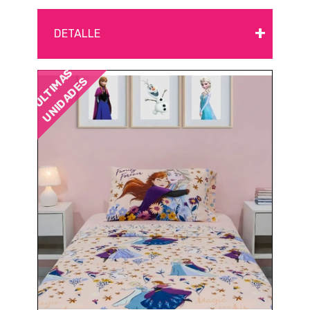
+
DETALLE
ÚLTIMAS
UNIDADES