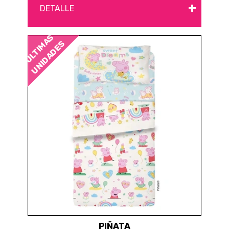
+
DETALLE
ÚLTIMAS
UNIDADES
PIÑATA