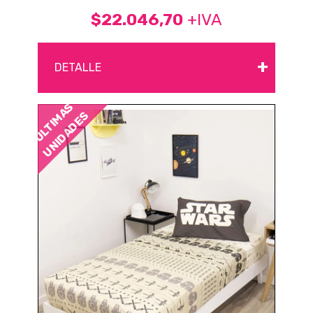
$22.046,70
+IVA
+
DETALLE
ÚLTIMAS
UNIDADES