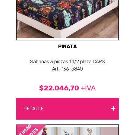
PIÑATA
Sábanas 3 piezas 1 1/2 plaza CARS
Art.: 136-5840
$22.046,70
+IVA
+
DETALLE
ÚLTIMAS