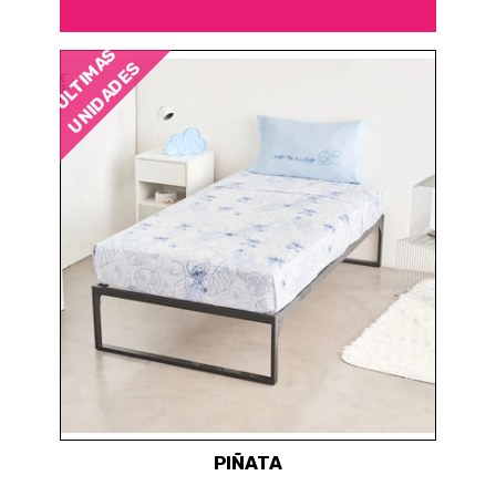
ÚLTIMAS
UNIDADES
PIÑATA