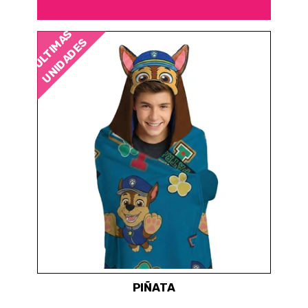
ÚLTIMAS
UNIDADES
PIÑATA