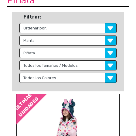
Piñata
Filtrar:
ÚLTIMAS
UNIDADES