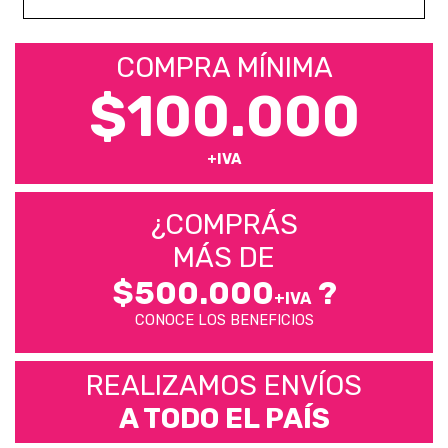
COMPRA MÍNIMA
$100.000
+IVA
¿COMPRÁS
MÁS DE
$500.000
?
+IVA
CONOCE LOS BENEFICIOS
REALIZAMOS ENVÍOS
A TODO EL PAÍS