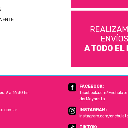
S
ANENTE
REALIZA
ENVÍO
A TODO EL 
FACEBOOK:
es 9 a 16:30 hs
facebook.com/EnchulateD
dorMayorista
te.com.ar
INSTAGRAM:
instagram.com/enchulat
TIKTOK: