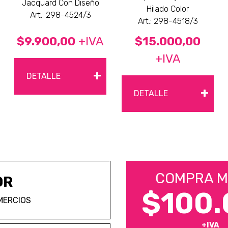
Jacquard Con Diseño
Hilado Color
Art.: 298-4524/3
Art.: 298-4518/3
$9.900,00
+IVA
$15.000,00
+IVA
+
DETALLE
+
DETALLE
COMPRA M
OR
$100.
MERCIOS
+IVA