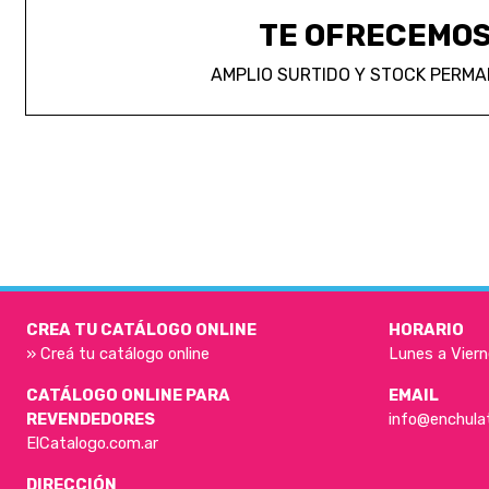
TE OFRECEMO
AMPLIO SURTIDO Y STOCK PERM
CREA TU CATÁLOGO ONLINE
HORARIO
» Creá tu catálogo online
Lunes a Viern
CATÁLOGO ONLINE PARA
EMAIL
REVENDEDORES
info@enchula
ElCatalogo.com.ar
DIRECCIÓN