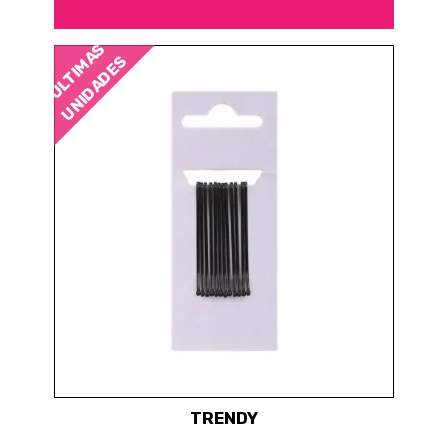
ÚLTIMAS
UNIDADES
TRENDY