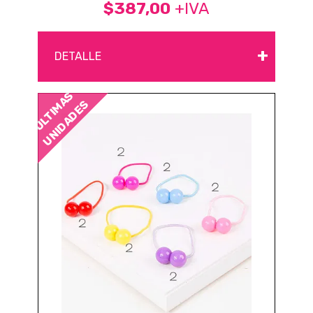
$387,00
+IVA
+
DETALLE
ÚLTIMAS
UNIDADES