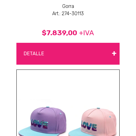
Gorra
Art.: 274-30113
$7.839,00
+IVA
+
DETALLE