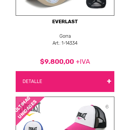
EVERLAST
Gorra
Art.: 1-14334
$9.800,00
+IVA
+
DETALLE
ÚLTIMAS
UNIDADES