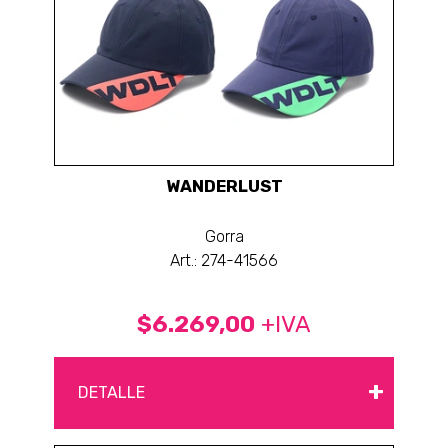
WANDERLUST
Gorra
Art.: 274-41566
$6.269,00
+IVA
+
DETALLE