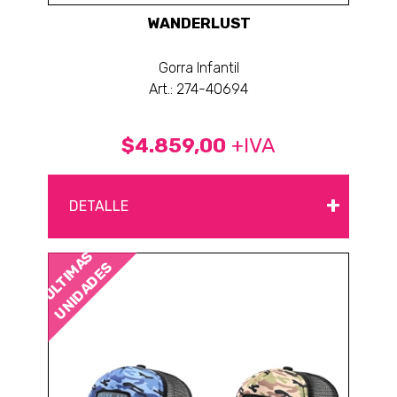
WANDERLUST
Gorra Infantil
Art.: 274-40694
$4.859,00
+IVA
+
DETALLE
ÚLTIMAS
UNIDADES