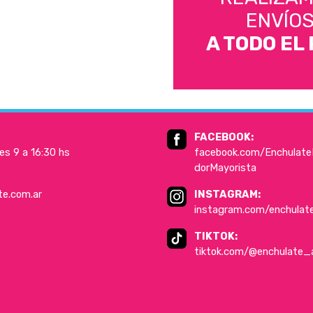
ENVÍO
A TODO EL 
FACEBOOK:
es 9 a 16:30 hs
facebook.com/EnchulateD
dorMayorista
te.com.ar
INSTAGRAM:
instagram.com/enchulat
TIKTOK:
tiktok.com/@enchulate_