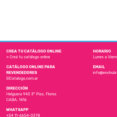
CREA TU CATÁLOGO ONLINE
HORARIO
» Creá tu catálogo online
Lunes a Viern
CATÁLOGO ONLINE PARA
EMAIL
REVENDEDORES
info@enchula
ElCatalogo.com.ar
DIRECCIÓN
Helguera 943 3° Piso, Flores
CABA, 1416
WHATSAPP
+54 11-6654-0378