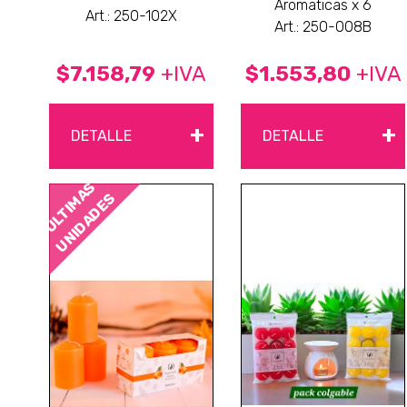
Aromaticas x 6
Art.: 250-102X
Art.: 250-008B
$7.158,79
+IVA
$1.553,80
+IVA
+
+
DETALLE
DETALLE
ÚLTIMAS
UNIDADES