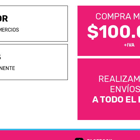
COMPRA M
OR
$100.
MERCIOS
+IVA
S
ANENTE
REALIZA
ENVÍO
A TODO EL 