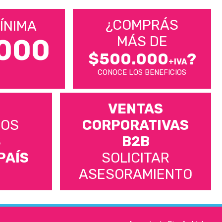
¿COMPRÁS
ÍNIMA
MÁS DE
000
$500.000
?
+IVA
CONOCE LOS BENEFICIOS
VENTAS
MOS
CORPORATIVAS
S
B2B
PAÍS
SOLICITAR
ASESORAMIENTO