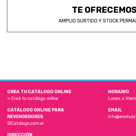
TE OFRECEMO
AMPLIO SURTIDO Y STOCK PERM
CREA TU CATÁLOGO ONLINE
HORARIO
» Creá tu catálogo online
Lunes a Viern
CATÁLOGO ONLINE PARA
EMAIL
REVENDEDORES
info@enchula
ElCatalogo.com.ar
DIRECCIÓN