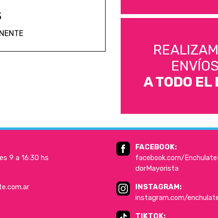
S
ANENTE
REALIZA
ENVÍO
A TODO EL 
FACEBOOK:
es 9 a 16:30 hs
facebook.com/EnchulateD
dorMayorista
te.com.ar
INSTAGRAM:
instagram.com/enchulat
TIKTOK: