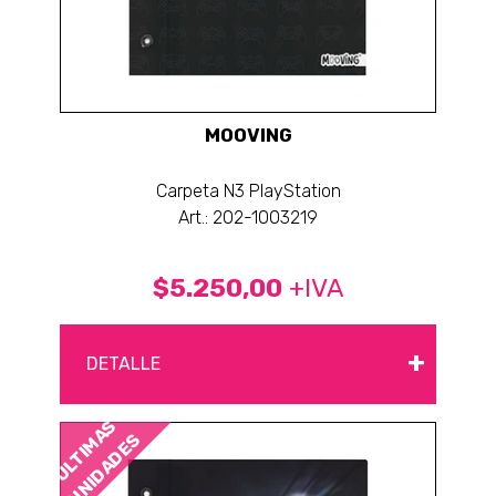
MOOVING
Carpeta N3 PlayStation
Art.: 202-1003219
$5.250,00
+IVA
+
DETALLE
ÚLTIMAS
UNIDADES