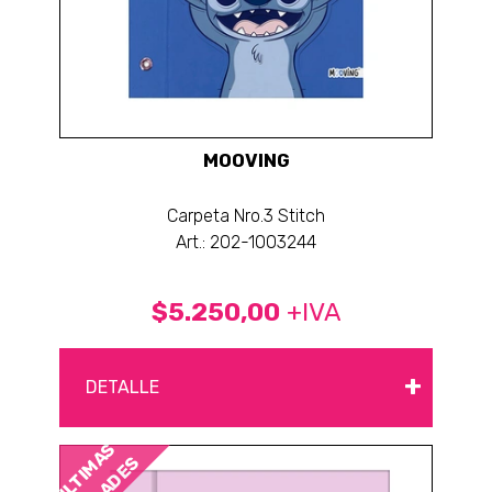
MOOVING
Carpeta Nro.3 Stitch
Art.: 202-1003244
$5.250,00
+IVA
+
DETALLE
ÚLTIMAS