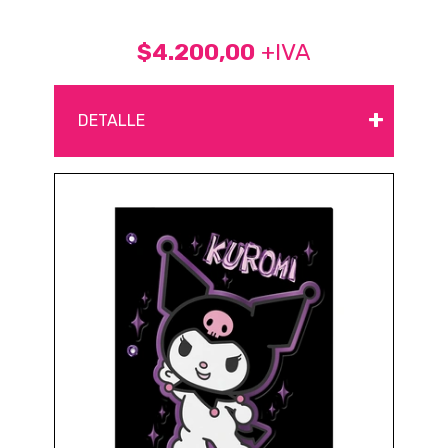
$4.200,00
+IVA
+
DETALLE