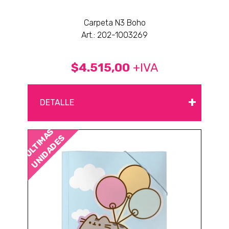
Carpeta N3 Boho
Art.: 202-1003269
$4.515,00
+IVA
+
DETALLE
ÚLTIMAS
UNIDADES