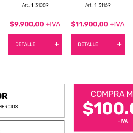
Art.: 1-31089
Art.: 1-31169
$9.900,00
+IVA
$11.900,00
+IVA
+
+
DETALLE
DETALLE
COMPRA M
OR
$100.
MERCIOS
+IVA
S