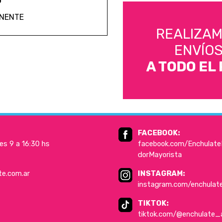
ANENTE
REALIZA
ENVÍO
A TODO EL 
FACEBOOK:
es 9 a 16:30 hs
facebook.com/EnchulateD
dorMayorista
te.com.ar
INSTAGRAM:
instagram.com/enchulat
TIKTOK:
tiktok.com/@enchulate_