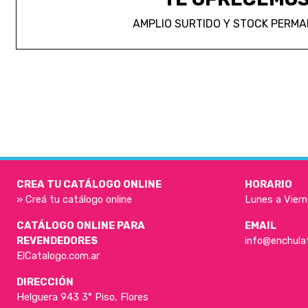
AMPLIO SURTIDO Y STOCK PERM
CREA TU CATÁLOGO ONLINE
HORARIO
» Creá tu catálogo online
Lunes a Viern
CATÁLOGO ONLINE PARA
EMAIL
REVENDEDORES
info@enchula
ElCatalogo.com.ar
DIRECCIÓN
Helguera 943 3° Piso, Flores