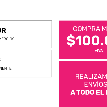
COMPRA M
OR
$100.
MERCIOS
+IVA
S
ANENTE
REALIZA
ENVÍO
A TODO EL 