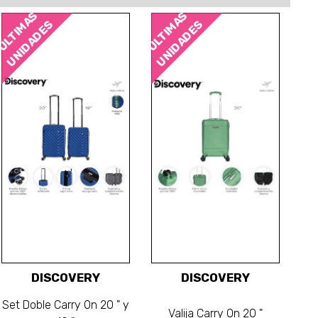
ÚLTIMAS
ÚLTIMAS
UNIDADES
UNIDADES
DISCOVERY
DISCOVERY
Set Doble Carry On 20 " y
Valija Carry On 20 "