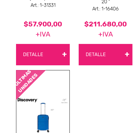
20 "
Art.: 1-31331
Art.: 1-16406
$57.900,00
$211.680,00
+IVA
+IVA
+
+
DETALLE
DETALLE
ÚLTIMAS
UNIDADES