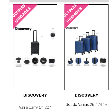
ÚLTIMAS
ÚLTIMAS
UNIDADES
UNIDADES
DISCOVERY
DISCOVERY
Set de Valijas 28 " 24 " y
Valija Carry On 20 "