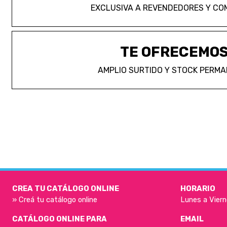
EXCLUSIVA A REVENDEDORES Y CO
TE OFRECEMO
AMPLIO SURTIDO Y STOCK PERM
CREA TU CATÁLOGO ONLINE
HORARIO
» Creá tu catálogo online
Lunes a Viern
CATÁLOGO ONLINE PARA
EMAIL