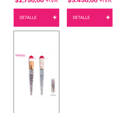
$2.750,00
+IVA
$3.450,00
+IVA
+
+
DETALLE
DETALLE