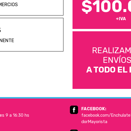
$100.
MERCIOS
+IVA
S
ANENTE
REALIZA
ENVÍO
A TODO EL 
FACEBOOK:
es 9 a 16:30 hs
facebook.com/EnchulateD
dorMayorista