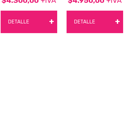
$4.300,00
+IVA
$4.950,00
+IVA
+
+
DETALLE
DETALLE