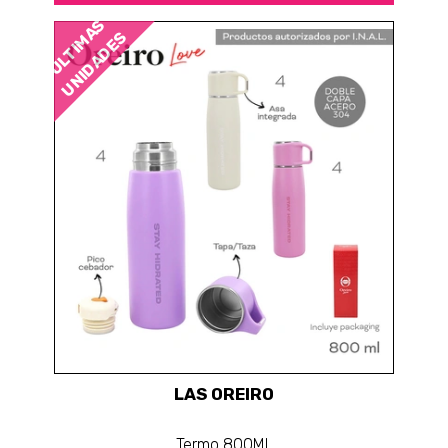
ÚLTIMAS
UNIDADES
LAS OREIRO
Termo 800ML