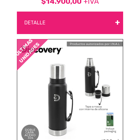
$14.900,00
+IVA
+
DETALLE
ÚLTIMAS
UNIDADES