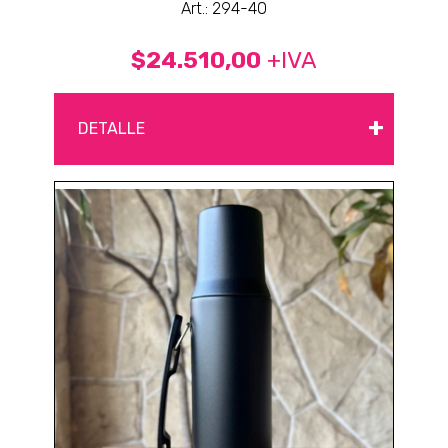
Art.: 294-40
$24.510,00
+IVA
+
DETALLE