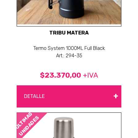
TRIBU MATERA
Termo System 1000ML Full Black
Art.: 294-35
$23.370,00
+IVA
+
DETALLE
ÚLTIMAS
UNIDADES