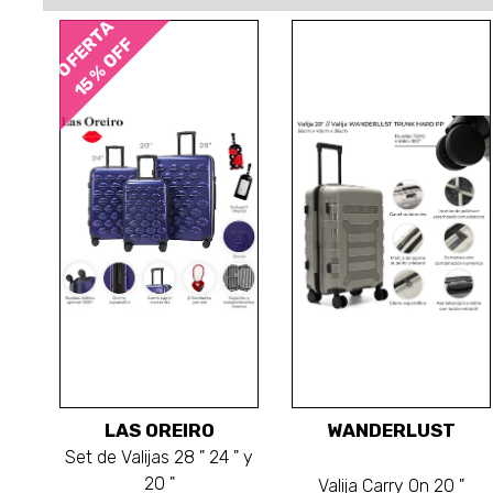
OFERTA
15 % OFF
LAS OREIRO
WANDERLUST
Set de Valijas 28 " 24 " y
20 "
Valija Carry On 20 "