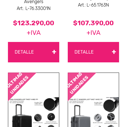
Avengers
Art.: L-65.1763N
Art.: L-76.33001N
$123.290,00
$107.390,00
+IVA
+IVA
+
+
DETALLE
DETALLE
ÚLTIMAS
ÚLTIMAS
UNIDADES
UNIDADES