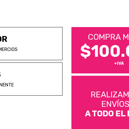
COMPRA M
OR
$100.
MERCIOS
+IVA
S
ANENTE
REALIZA
ENVÍO
A TODO EL 