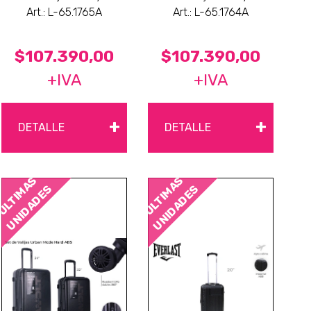
Art.: L-65.1765A
Art.: L-65.1764A
$107.390,00
$107.390,00
+IVA
+IVA
+
+
DETALLE
DETALLE
ÚLTIMAS
ÚLTIMAS
UNIDADES
UNIDADES