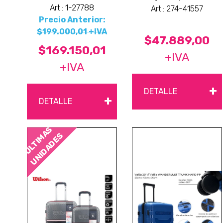
Art.: 1-27788
Art.: 274-41557
Precio Anterior:
$199.000,01 +IVA
$47.889,00
$169.150,01
+IVA
+IVA
+
DETALLE
+
DETALLE
ÚLTIMAS
UNIDADES