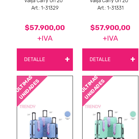
Valija Carry On 20 "
Valija Carry On 20 "
Art.: 1-31329
Art.: 1-31331
$57.900,00
$57.900,00
+IVA
+IVA
+
+
DETALLE
DETALLE
ÚLTIMAS
ÚLTIMAS
UNIDADES
UNIDADES