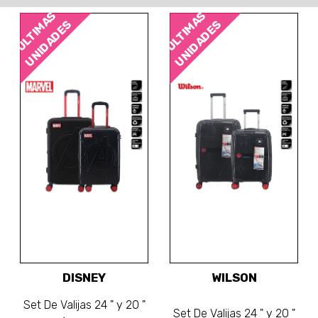
ÚLTIMAS
ÚLTIMAS
UNIDADES
UNIDADES
DISNEY
WILSON
Set De Valijas 24 " y 20 "
Set De Valijas 24 " y 20 "