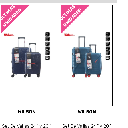
ÚLTIMAS
ÚLTIMAS
UNIDADES
UNIDADES
WILSON
WILSON
Set De Valijas 24 " y 20 "
Set De Valijas 24 " y 20 "