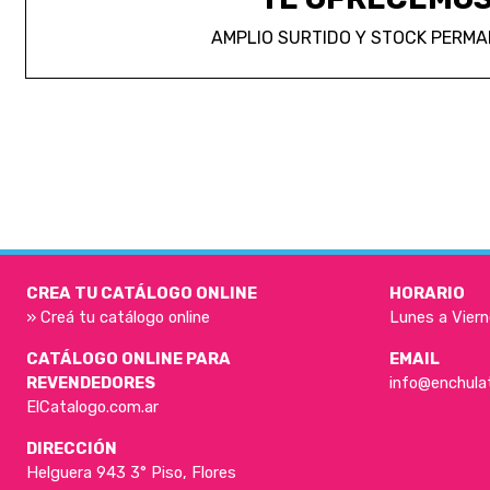
AMPLIO SURTIDO Y STOCK PERM
CREA TU CATÁLOGO ONLINE
HORARIO
» Creá tu catálogo online
Lunes a Viern
CATÁLOGO ONLINE PARA
EMAIL
REVENDEDORES
info@enchula
ElCatalogo.com.ar
DIRECCIÓN
Helguera 943 3° Piso, Flores