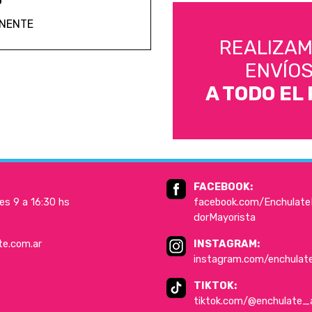
ANENTE
REALIZA
ENVÍO
A TODO EL 
FACEBOOK:
es 9 a 16:30 hs
facebook.com/EnchulateD
dorMayorista
te.com.ar
INSTAGRAM:
instagram.com/enchulat
TIKTOK:
tiktok.com/@enchulate_