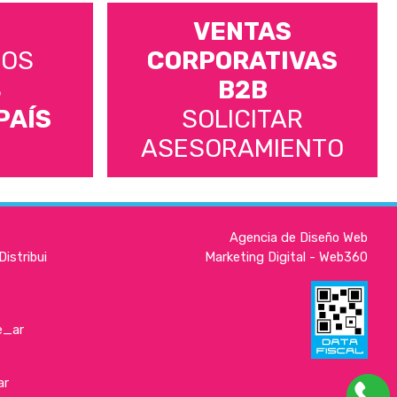
VENTAS
MOS
CORPORATIVAS
S
B2B
PAÍS
SOLICITAR
ASESORAMIENTO
Agencia de Diseño Web
istribui
Marketing Digital - Web360
e_ar
ar